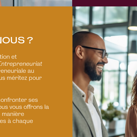
NOUS ?
ion et
Entrepreneuriat
reneuriale au
us méritez pour
confronter ses
nous vous offrons la
e manière
ées à chaque