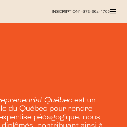
INSCRIPTION
1-873-662-1705
repreneuriat Québec
est un
elle du Québec pour rendre
’expertise pédagogique, nous
 diplômés, contribuant ainsi à