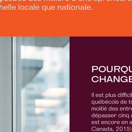
helle locale que nationale.
POURQU
CHANGE
Il est plus diff
québécois de tr
moitié des entr
dépasser cinq a
est encore en a
Canada, 2015)