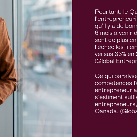
Pourtant, le Q
l’entrepreneuri
qu’il y a de bo
6 mois à venir d
sont de plus en
l’échec les fre
versus 33% en 
(Global Entrep
Ce qui paralys
compétences fac
entrepreneuria
s’estiment suf
entrepreneurs,
Canada. (Globa