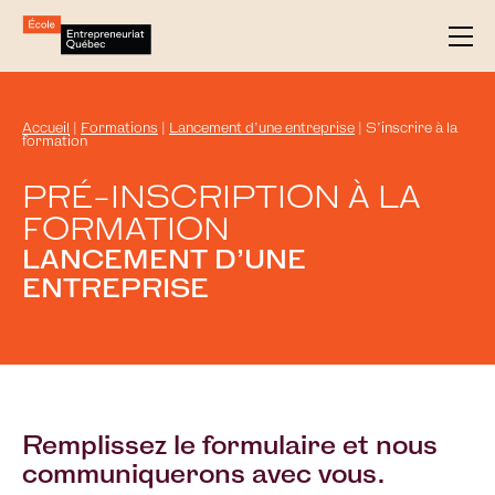
Accueil
|
Formations
|
Lancement d’une entreprise
|
S’inscrire à la
formation
PRÉ-INSCRIPTION À LA
FORMATION
LANCEMENT D’UNE
ENTREPRISE
Remplissez le formulaire et nous
communiquerons avec vous.