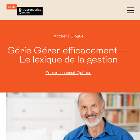
Accueil
|
Blogue
Série Gérer efficacement —
Le lexique de la gestion
Entrepreneuriat Québec