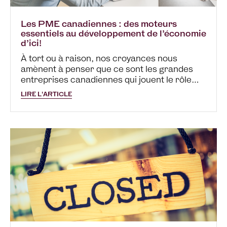
Les PME canadiennes : des moteurs
essentiels au développement de l’économie
d’ici!
À tort ou à raison, nos croyances nous
amènent à penser que ce sont les grandes
entreprises canadiennes qui jouent le rôle
des plus grands moteurs responsables de la
LIRE L'ARTICLE
croissance et du rayonnement de notre
économie. Cependant, ce n’est pas…