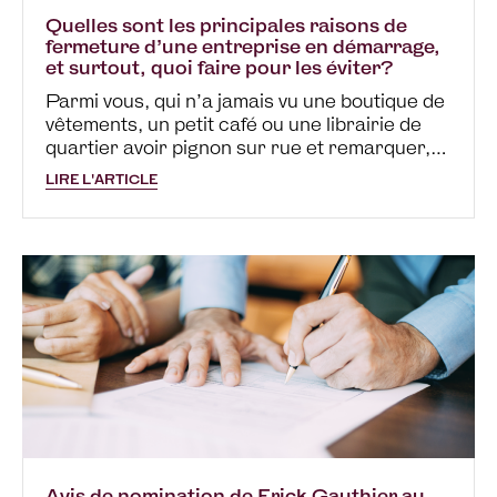
Quelles sont les principales raisons de
fermeture d’une entreprise en démarrage,
et surtout, quoi faire pour les éviter?
Parmi vous, qui n’a jamais vu une boutique de
vêtements, un petit café ou une librairie de
quartier avoir pignon sur rue et remarquer,
quelques mois plus tard, une pancarte
LIRE L'ARTICLE
annonçant « Vente de fermeture » ou encore,
« Local à louer »? En…
Avis de nomination de Erick Gauthier au