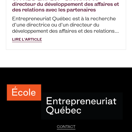
directeur du développement des affaires et
des relations avec les partenaires
Entrepreneuriat Québec est à la recherche
d’une directrice ou d’un directeur du
développement des affaires et des relations
avec les partenaires pour un poste à pourvoir
LIRE L'ARTICLE
à temps plein à notre siège social situé à
Sherbrooke! Vous pensez être LA…
CONTACT