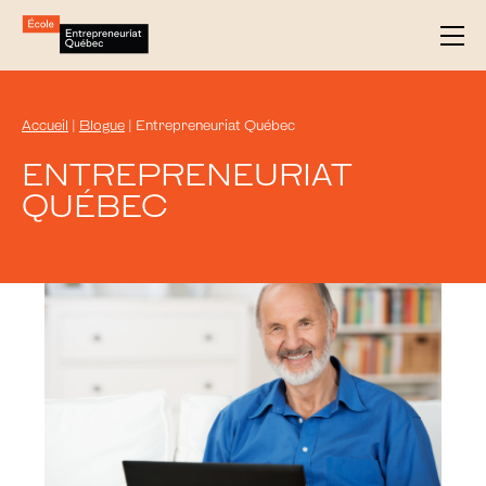
Accueil
|
Blogue
|
Entrepreneuriat Québec
ENTREPRENEURIAT
QUÉBEC