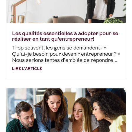
Les qualités essentielles à adopter pour se
réaliser en tant qu’entrepreneur!
Trop souvent, les gens se demandent : «
Qu’ai-je besoin pour devenir entrepreneur? »
Nous serions tentés d’emblée de répondre
qu’il faut une bonne intelligence, avoir étudié
LIRE L'ARTICLE
en administration ou en gestion, voire même
détenir un MBA d’une université
prestigieuse! S’il est plus…