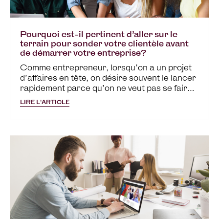
Pourquoi est-il pertinent d’aller sur le
terrain pour sonder votre clientèle avant
de démarrer votre entreprise?
Comme entrepreneur, lorsqu’on a un projet
d’affaires en tête, on désire souvent le lancer
rapidement parce qu’on ne veut pas se faire
voler l’idée par notre voisin, parce qu’on veut
LIRE L'ARTICLE
saisir une opportunité, parce qu’être
entrepreneur est maintenant à la…