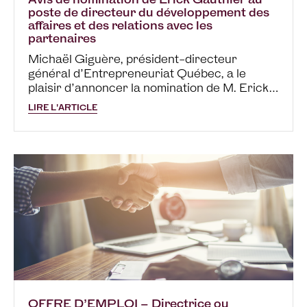
poste de directeur du développement des
affaires et des relations avec les
partenaires
Michaël Giguère, président-directeur
général d’Entrepreneuriat Québec, a le
plaisir d’annoncer la nomination de M. Erick
Gauthier au poste de directeur du
LIRE L'ARTICLE
développement des affaires et des relations
avec les partenaires chez Entrepreneuriat
Québec. M. Gauthier détient une bonne
expérience de…
OFFRE D’EMPLOI – Directrice ou